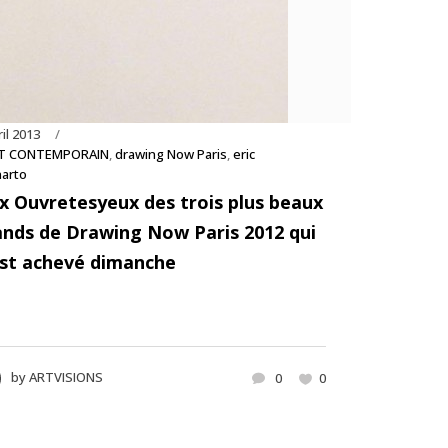
ril 2013
T CONTEMPORAIN
,
drawing Now Paris
,
eric
narto
ix Ouvretesyeux des trois plus beaux
ands de Drawing Now Paris 2012 qui
est achevé dimanche
by
ARTVISIONS
0
0