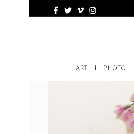
Ema
ART
PHOTO
ema
tier