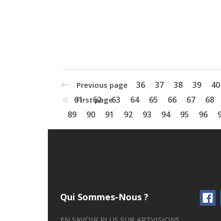
36
37
38
39
40
Previous page
61
62
63
64
65
66
67
68
First page
89
90
91
92
93
94
95
96
Qui Sommes-Nous ?
EN SAVOIR PLUS SUR ARTVISIONS