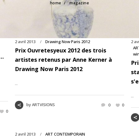
home
/
magazine
2 avril 2013
Drawing Now Paris 2012
2 av
AR
Prix Ouvretesyeux 2012 des trois
wi
n…
artistes retenus par Anne Kerner à
Pr
Drawing Now Paris 2012
st
s'
...
...
by
ARTVISIONS
0
0
0
2 avril 2013
ART CONTEMPORAIN