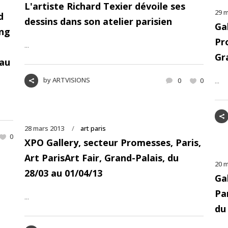
L'artiste Richard Texier dévoile ses
29 m
d
dessins dans son atelier parisien
Ga
ing
Pro
...
Gr
 au
by
ARTVISIONS
...
0
0
28 mars 2013
art paris
0
XPO Gallery, secteur Promesses, Paris,
Art ParisArt Fair, Grand-Palais, du
20 m
28/03 au 01/04/13
Ga
Par
...
du