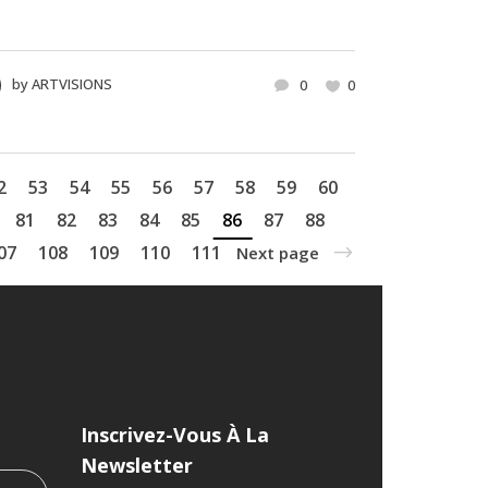
by
ARTVISIONS
0
0
2
53
54
55
56
57
58
59
60
81
82
83
84
85
86
87
88
07
108
109
110
111
Next page
Inscrivez-Vous À La
Newsletter