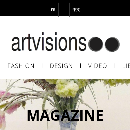
FR
EN
中文
il
FASHION
DESIGN
VIDEO
LI
En continuant, vous acceptez de nous communiquer votre adresse
il pour l’envoi de la Newsletter. En aucun cas elle ne sera transmise 
s.
MAGAZINE