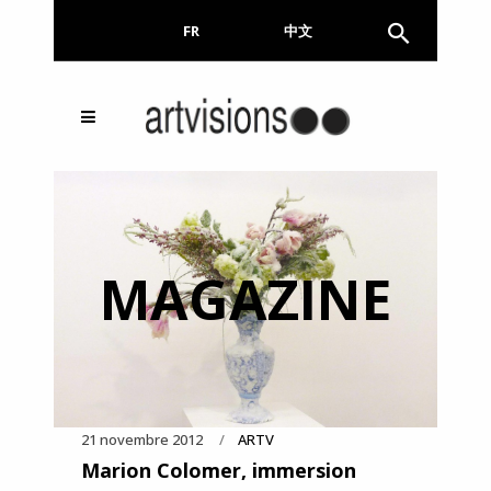
FR
EN
中文
Inscrivez-vous à notre
FERMER
Newsletter !
Email
MAGAZINE
En continuant, vous acceptez de nous communiquer
votre adresse email pour l’envoi de la Newsletter. En
aucun cas elle ne sera transmise à un tiers.
21 novembre 2012
ARTV
Marion Colomer, immersion