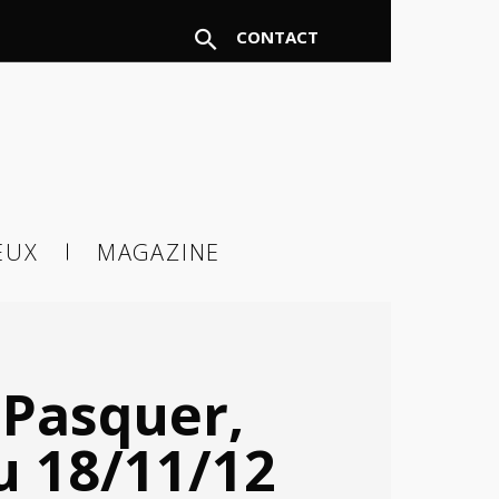
CONTACT
FERMER
EUX
MAGAZINE
à un
 Pasquer,
u 18/11/12