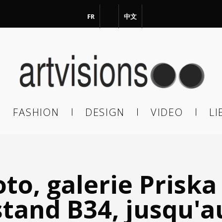
FR
EN
中文
vous à notre Newsletter !
il
FASHION
DESIGN
VIDEO
LI
En continuant, vous acceptez de nous communiquer votre adresse
il pour l’envoi de la Newsletter. En aucun cas elle ne sera transmise 
s.
oto, galerie Priska
stand B34, jusqu'a