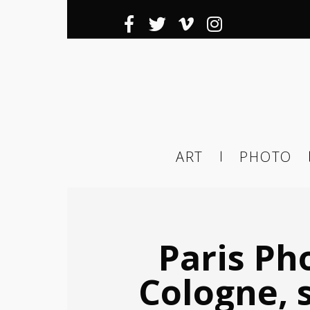
Inscrivez-
Ema
ART
PHOTO
ema
tier
Paris Ph
Cologne, 