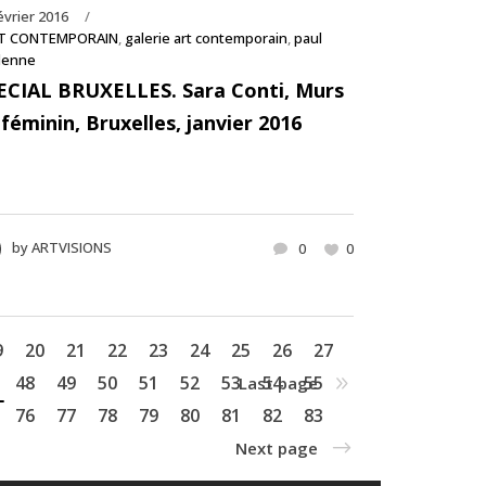
évrier 2016
T CONTEMPORAIN
,
galerie art contemporain
,
paul
denne
ECIAL BRUXELLES. Sara Conti, Murs
 féminin, Bruxelles, janvier 2016
by
ARTVISIONS
0
0
9
20
21
22
23
24
25
26
27
48
49
50
51
52
53
54
55
Last page
76
77
78
79
80
81
82
83
Next page