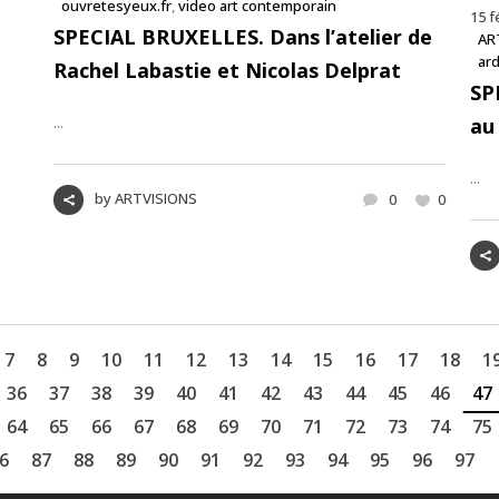
ouvretesyeux.fr
,
video art contemporain
15 f
SPECIAL BRUXELLES. Dans l’atelier de
AR
ar
Rachel Labastie et Nicolas Delprat
SP
...
au
...
by
ARTVISIONS
0
0
7
8
9
10
11
12
13
14
15
16
17
18
1
36
37
38
39
40
41
42
43
44
45
46
47
64
65
66
67
68
69
70
71
72
73
74
75
6
87
88
89
90
91
92
93
94
95
96
97