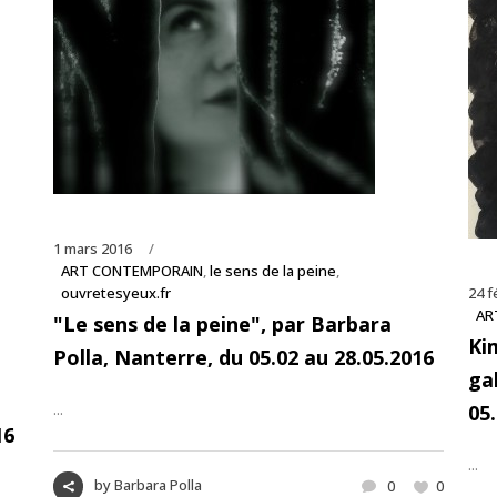
1 mars 2016
ART CONTEMPORAIN
,
le sens de la peine
,
ouvretesyeux.fr
24 f
AR
"Le sens de la peine", par Barbara
Ki
Polla, Nanterre, du 05.02 au 28.05.2016
ga
...
05
16
...
by
Barbara Polla
0
0