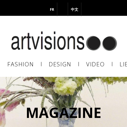
FR
EN
中文
il
FASHION
DESIGN
VIDEO
LI
En continuant, vous acceptez de nous communiquer votre adresse
il pour l’envoi de la Newsletter. En aucun cas elle ne sera transmise 
s.
MAGAZINE