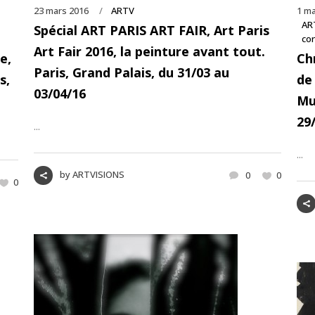
23 mars 2016
ARTV
1 ma
AR
Spécial ART PARIS ART FAIR, Art Paris
co
Art Fair 2016, la peinture avant tout.
e,
Ch
Paris, Grand Palais, du 31/03 au
s,
de
03/04/16
Mu
29
...
...
by
ARTVISIONS
0
0
0