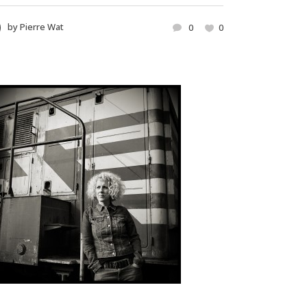
by
Pierre Wat
0
0