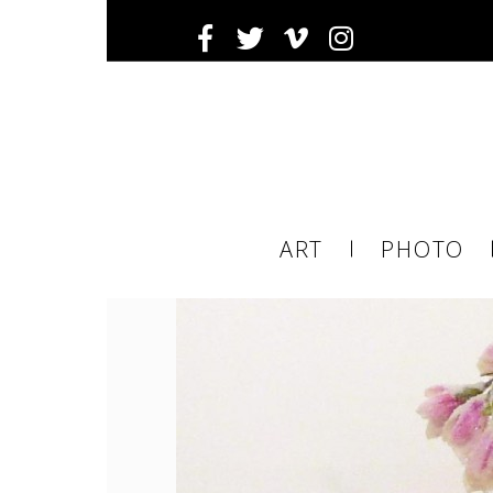
Ema
ART
PHOTO
ema
tier