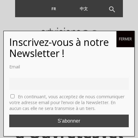
FR
EN
中文
Inscrivez-vous à notre
FERMER
SPECIAL ART
Newsletter !
PARIS ART FAIR
Email
2016, EN VIDEO
le parcours
En continuant, vous acceptez de nous communiquer
votre adresse email pour l’envoi de la Newsletter. En
aucun cas elle ne sera transmise à un tiers.
peinture
d'Ouvretesyeux