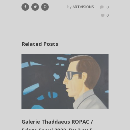
by
ARTVISIONS
0
0
Related Posts
Galerie Thaddaeus ROPAC /