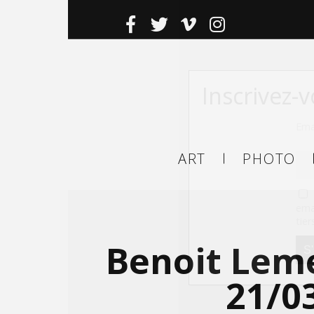
Inscrivez-
Ema
ART
PHOTO
ema
tier
Benoit Leme
21/0