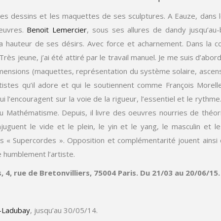
se les dessins et les maquettes de ses sculptures. A Eauze, dans
oeuvres.
Benoit Lemercier
, sous ses allures de dandy jusqu’au-
 la hauteur de ses désirs. Avec force et acharnement. Dans la c
rès jeune, j’ai été attiré par le travail manuel. Je me suis d’abord
 dimensions (maquettes, représentation du système solaire, ascens
tistes qu’il adore et qui le soutiennent comme François Morel
l’encouragent sur la voie de la rigueur, l’essentiel et le rythme.
Mathématisme. Depuis, il livre des oeuvres nourries de théori
uent le vide et le plein, le yin et le yang, le masculin et le f
 « Supercordes ». Opposition et complémentarité jouent ainsi
 humblement l’artiste.
, 4, rue de Bretonvilliers, 75004 Paris. Du 21/03 au 20/06/15.
t-Ladubay
, jusqu’au 30/05/14.