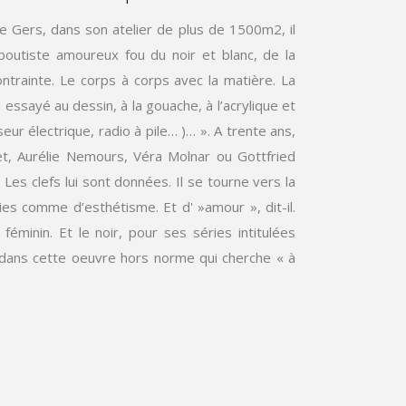
 le Gers, dans son atelier de plus de 1500m2, il
boutiste amoureux fou du noir et blanc, de la
ontrainte. Le corps à corps avec la matière. La
 essayé au dessin, à la gouache, à l’acrylique et
eur électrique, radio à pile… )… ». A trente ans,
let, Aurélie Nemours, Véra Molnar ou Gottfried
 Les clefs lui sont données. Il se tourne vers la
es comme d’esthétisme. Et d' »amour », dit-il.
éminin. Et le noir, pour ses séries intitulées
 dans cette oeuvre hors norme qui cherche « à