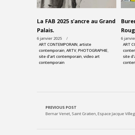
La FAB 2025 s’ancre au Grand
Buren
Palais.
Roug
6 janvier 2025
6 janvi
ART CONTEMPORAIN
,
artiste
ART C
contemporain
,
ARTV
,
PHOTOGRAPHIE
,
conte
site d'art contemporain
,
video art
site d
contemporain
conte
PREVIOUS POST
Bernar Venet, Saint Gratien, Espace Jacque Villeg