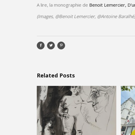
A lire, la monographie de
Benoit Lemercier, D’un 
(Images, @Benoit Lemercier, @Antoine Baralhé,
Related Posts