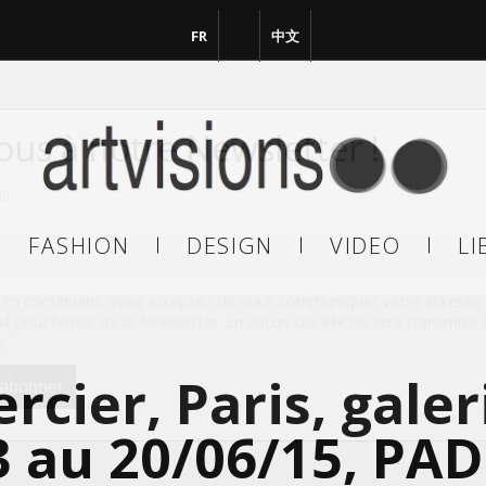
FR
EN
中文
vous à notre Newsletter !
il
FASHION
DESIGN
VIDEO
LI
En continuant, vous acceptez de nous communiquer votre adresse
il pour l’envoi de la Newsletter. En aucun cas elle ne sera transmise 
s.
rcier, Paris, galer
3 au 20/06/15, PAD