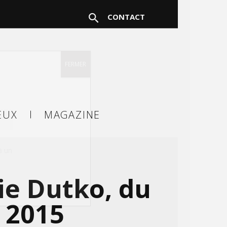
CONTACT
FERMER
EUX
MAGAZINE
à un
ie Dutko, du
 2015