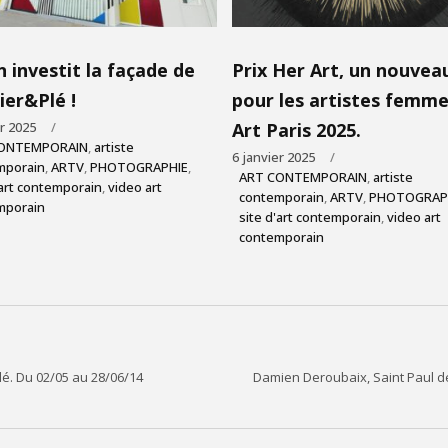
 investit la façade de
Prix Her Art, un nouveau
ier&Plé !
pour les artistes femme
er 2025
Art Paris 2025.
ONTEMPORAIN
,
artiste
6 janvier 2025
mporain
,
ARTV
,
PHOTOGRAPHIE
,
ART CONTEMPORAIN
,
artiste
'art contemporain
,
video art
contemporain
,
ARTV
,
PHOTOGRAP
mporain
site d'art contemporain
,
video art
contemporain
lé. Du 02/05 au 28/06/14
Damien Deroubaix, Saint Paul d