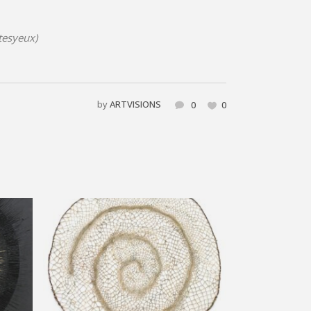
tesyeux)
by
ARTVISIONS
0
0