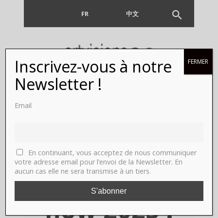
FR
EN
中文
Inscrivez-vous à notre
FERMER
Découvrez
Newsletter !
les galeries
Email
présentes à
la foire
En continuant, vous acceptez de nous communiquer
votre adresse email pour l’envoi de la Newsletter. En
aucun cas elle ne sera transmise à un tiers.
Drawing
now 2025 !