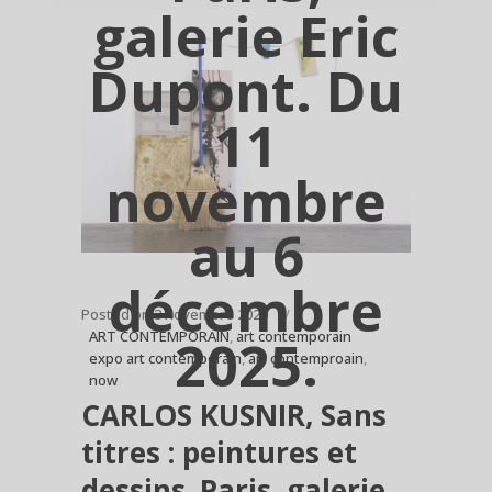
galerie Eric
Dupont. Du
11
novembre
au 6
décembre
Posted on
3 novembre 2025
ART CONTEMPORAIN
,
art contemporain
2025.
expo art contemporain
,
art contemproain
,
now
CARLOS KUSNIR, Sans
titres : peintures et
dessins. Paris, galerie