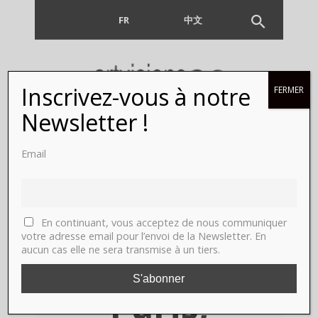
FR
EN
中文
Inscrivez-vous à notre
FERMER
CARLOS
Newsletter !
KUSNIR,
Email
Sans titres :
peintures
En continuant, vous acceptez de nous communiquer
votre adresse email pour l’envoi de la Newsletter. En
aucun cas elle ne sera transmise à un tiers.
et dessins.
Paris,