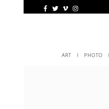
Ema
ART
PHOTO
ema
tier