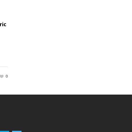
ric
0