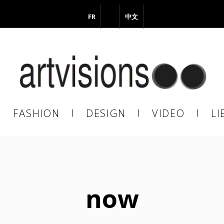
FR
EN
中文
il
FASHION
DESIGN
VIDEO
LI
En continuant, vous acceptez de nous communiquer votre adresse
il pour l’envoi de la Newsletter. En aucun cas elle ne sera transmise 
s.
now