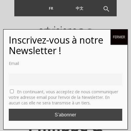
FR
EN
中文
Inscrivez-vous à notre
FERMER
Virginie
Newsletter !
Yassef,
Email
Paris,
galerie
En continuant, vous acceptez de nous communiquer
votre adresse email pour l’envoi de la Newsletter. En
aucun cas elle ne sera transmise à un tiers.
Georges-
Philippe &