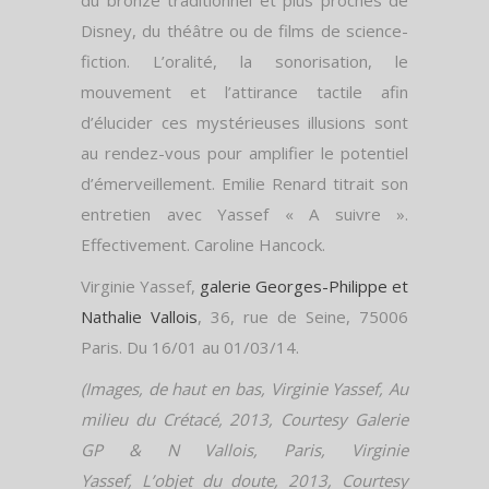
du bronze traditionnel et plus proches de
Disney, du théâtre ou de films de science-
fiction. L’oralité, la sonorisation, le
mouvement et l’attirance tactile afin
d’élucider ces mystérieuses illusions sont
au rendez-vous pour amplifier le potentiel
d’émerveillement. Emilie Renard titrait son
entretien avec Yassef « A suivre ».
Effectivement. Caroline Hancock.
Virginie Yassef,
galerie Georges-Philippe et
Nathalie Vallois
, 36, rue de Seine, 75006
Paris. Du 16/01 au 01/03/14.
(Images, de haut en bas, Virginie Yassef, Au
milieu du Crétacé, 2013, Courtesy Galerie
GP & N Vallois, Paris, Virginie
Yassef, L’objet du doute, 2013, Courtesy