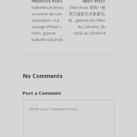
PREVIOUS POST
NEXT POST
Isabelle Lévénez,
Ellen Kooi, 别具一格
souvenir de son
荷兰摄影艺术家爱伦.
exposition « Le
桂 , galerie Les Filles
voyage d’hiver »,
du Calvaire, du
Paris, galerie
14/03 au 19/04/14
Isabelle Gounod.
No Comments
Post a Comment