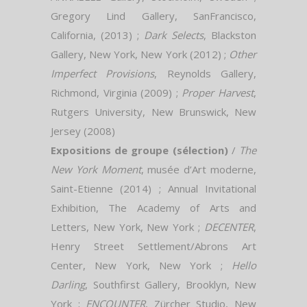
Gregory Lind Gallery, SanFrancisco,
California, (2013) ;
Dark Selects
, Blackston
Gallery, New York, New York (2012) ;
Other
Imperfect Provisions
, Reynolds Gallery,
Richmond, Virginia (2009) ;
Proper Harvest
,
Rutgers University, New Brunswick, New
Jersey (2008)
Expositions de groupe (sélection)
/
The
New York Moment
, musée d’Art moderne,
Saint-Etienne (2014) ; Annual Invitational
Exhibition, The Academy of Arts and
Letters, New York, New York ;
DECENTER
,
Henry Street Settlement/Abrons Art
Center, New York, New York ;
Hello
Darling
, Southfirst Gallery, Brooklyn, New
York ;
ENCOUNTER
, Zürcher Studio, New