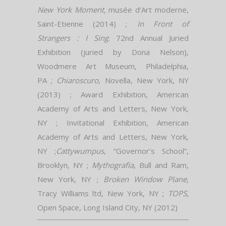
New York Moment
, musée d’Art moderne,
Saint-Etienne (2014) ;
In Front of
Strangers : I Sing
. 72nd Annual Juried
Exhibition (juried by Dona Nelson),
Woodmere Art Museum, Philadelphia,
PA ;
Chiaroscuro
, Novella, New York, NY
(2013) ; Award Exhibition, American
Academy of Arts and Letters, New York,
NY ; Invitational Exhibition, American
Academy of Arts and Letters, New York,
NY ;
Cattywumpus
, “Governor’s School”,
Brooklyn, NY ;
Mythografia
, Bull and Ram,
New York, NY ;
Broken Window Plane
,
Tracy Williams ltd, New York, NY ;
TOPS
,
Open Space, Long Island City, NY (2012)