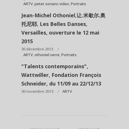
ARTV
,
peter soriano video
,
Portraits
Jean-Michel Othoniel,让.米歇尔.奥
托尼耶, Les Belles Danses,
Versailles, ouverture le 12 mai
2015
30 décembre 2013
ARTV
,
othoniel verre
,
Portraits
"Talents contemporains",
Wattwiller, Fondation François
Schneider, du 11/09 au 22/12/13
30 novembre 2013
ARTV