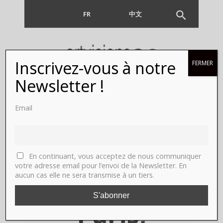
FR
EN
中文
Inscrivez-vous à notre
FERMER
Brian
Newsletter !
Belott, Paul
Email
DeMuro,
Amy
En continuant, vous acceptez de nous communiquer
votre adresse email pour l’envoi de la Newsletter. En
aucun cas elle ne sera transmise à un tiers.
Feldman,
Paris,