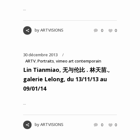
...
by
ARTVISIONS
0
0
30 décembre 2013
ARTV
,
Portraits
,
vimeo art contemporain
Lin Tianmiao, 无与伦比 . 林天苗.,
galerie Lelong, du 13/11/13 au
09/01/14
...
by
ARTVISIONS
0
0