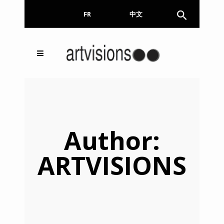
FR
EN
中文
Inscrivez-vous à notre
FERMER
Newsletter !
Email
Author:
ARTVISIONS
En continuant, vous acceptez de nous communiquer
votre adresse email pour l’envoi de la Newsletter. En
aucun cas elle ne sera transmise à un tiers.