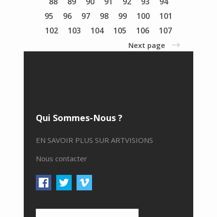
88
89
90
91
92
93
94
95
96
97
98
99
100
101
102
103
104
105
106
107
Next page
Qui Sommes-Nous ?
EN SAVOIR PLUS SUR ARTVISIONS
Nous contacter