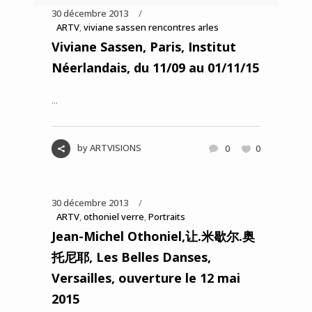
30 décembre 2013
ARTV
,
viviane sassen rencontres arles
Viviane Sassen, Paris, Institut
Néerlandais, du 11/09 au 01/11/15
...
by
ARTVISIONS
0
0
30 décembre 2013
ARTV
,
othoniel verre
,
Portraits
Jean-Michel Othoniel,让.米歇尔.奥
托尼耶, Les Belles Danses,
Versailles, ouverture le 12 mai
2015