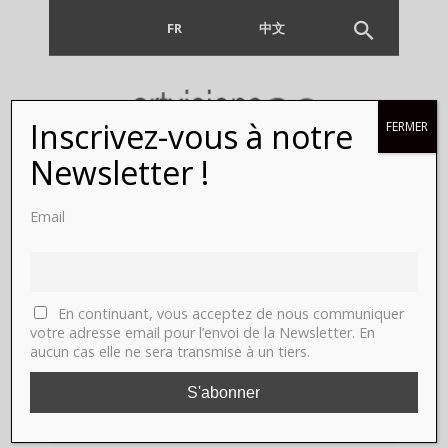
FR
EN
中文
Inscrivez-vous à notre
FERMER
Newsletter !
Email
Author:
ARTVISIONS
En continuant, vous acceptez de nous communiquer
votre adresse email pour l’envoi de la Newsletter. En
aucun cas elle ne sera transmise à un tiers.