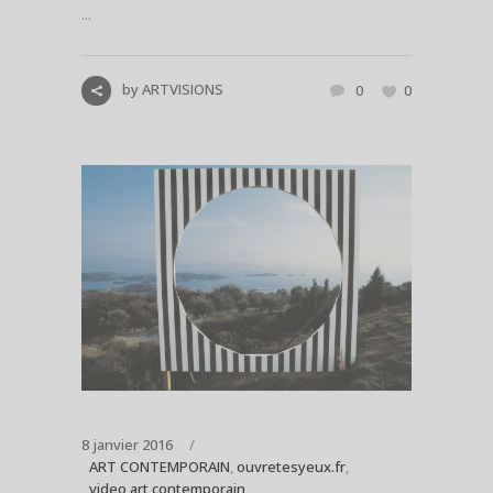
...
by
ARTVISIONS
0
0
8 janvier 2016
ART CONTEMPORAIN
,
ouvretesyeux.fr
,
video art contemporain