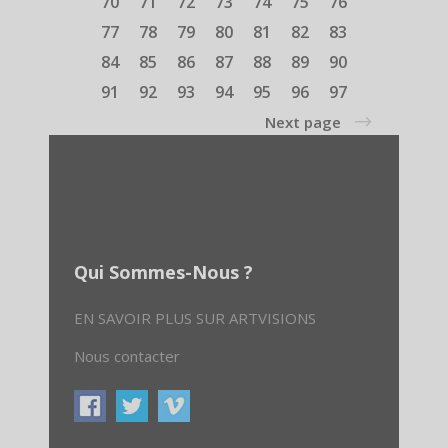
70
71
72
73
74
75
76
77
78
79
80
81
82
83
84
85
86
87
88
89
90
91
92
93
94
95
96
97
Next page
Qui Sommes-Nous ?
EN SAVOIR PLUS SUR ARTVISIONS
Nous contacter