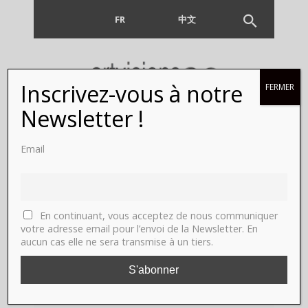
FR
EN
中文
Inscrivez-vous à notre
FERMER
Newsletter !
Email
Author:
ARTVISIONS
En continuant, vous acceptez de nous communiquer
votre adresse email pour l’envoi de la Newsletter. En
aucun cas elle ne sera transmise à un tiers.