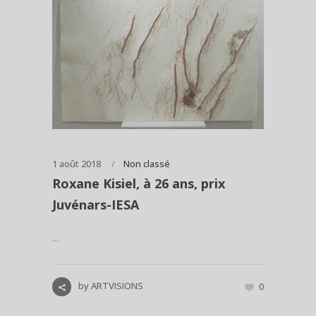
1 août 2018
Non classé
Roxane Kisiel, à 26 ans, prix
Juvénars-IESA
...
by
ARTVISIONS
0