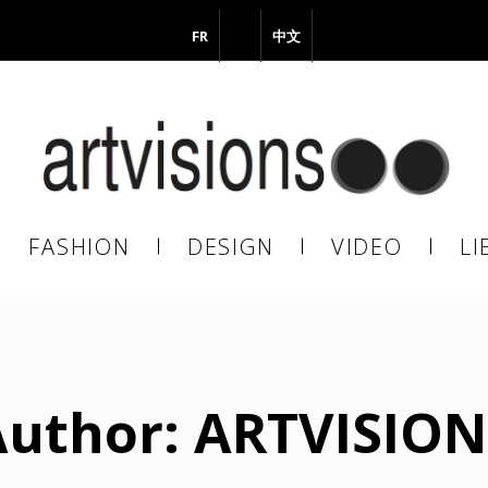
FR
EN
中文
vous à notre Newsletter !
il
FASHION
DESIGN
VIDEO
LI
En continuant, vous acceptez de nous communiquer votre adresse
il pour l’envoi de la Newsletter. En aucun cas elle ne sera transmise 
s.
Author: ARTVISION