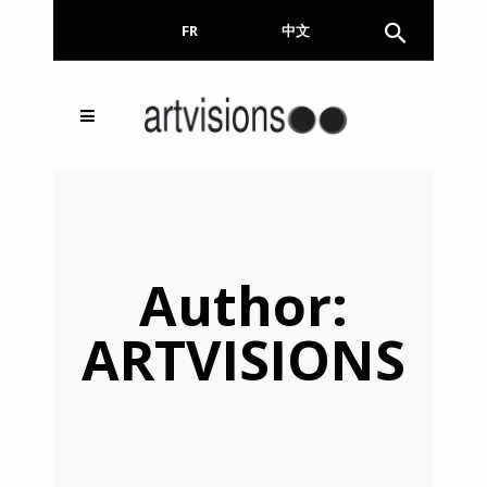
FR
EN
中文
Inscrivez-vous à notre
FERMER
Newsletter !
Email
Author:
ARTVISIONS
En continuant, vous acceptez de nous communiquer
votre adresse email pour l’envoi de la Newsletter. En
aucun cas elle ne sera transmise à un tiers.