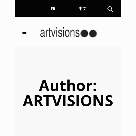
FR
EN
中文
Inscrivez-vous à notre
FERMER
Newsletter !
Email
Author:
ARTVISIONS
En continuant, vous acceptez de nous communiquer
votre adresse email pour l’envoi de la Newsletter. En
aucun cas elle ne sera transmise à un tiers.