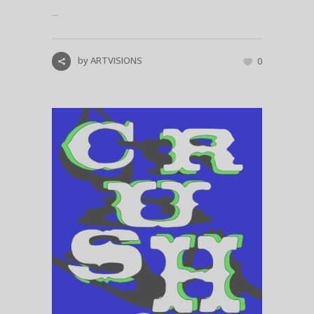
...
by
ARTVISIONS
0