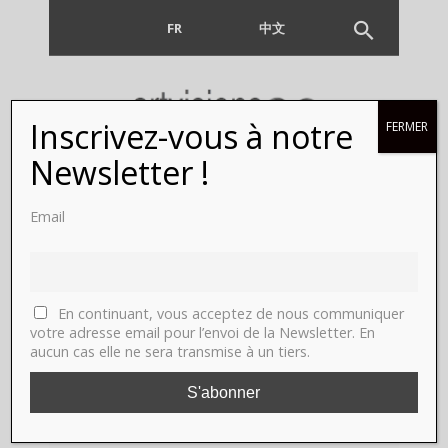
FR
EN
中文
Inscrivez-vous à notre
FERMER
Newsletter !
Email
Author:
ARTVISIONS
En continuant, vous acceptez de nous communiquer
votre adresse email pour l’envoi de la Newsletter. En
aucun cas elle ne sera transmise à un tiers.