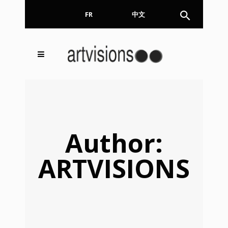
FR
EN
中文
Inscrivez-vous à notre
FERMER
Newsletter !
Email
Author:
ARTVISIONS
En continuant, vous acceptez de nous communiquer
votre adresse email pour l’envoi de la Newsletter. En
aucun cas elle ne sera transmise à un tiers.