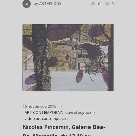
by
ARTVISIONS
0
0
16 novembre 2016
ART CONTEMPORAIN
,
ouvretesyeux.fr
,
video art contemporain
Nicolas Pincemin, Galerie Béa-
Ba, Marseille, du 13.10 au