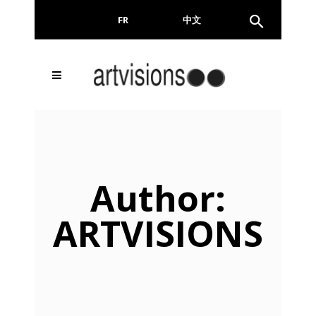
FR
EN
中文
Inscrivez-vous à notre
FERMER
Newsletter !
Email
Author:
ARTVISIONS
En continuant, vous acceptez de nous communiquer
votre adresse email pour l’envoi de la Newsletter. En
aucun cas elle ne sera transmise à un tiers.