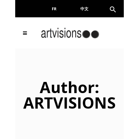
FR
EN
中文
Inscrivez-vous à notre
FERMER
Newsletter !
Email
Author:
ARTVISIONS
En continuant, vous acceptez de nous communiquer
votre adresse email pour l’envoi de la Newsletter. En
aucun cas elle ne sera transmise à un tiers.