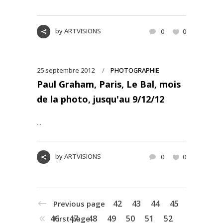
by
ARTVISIONS
0
0
25 septembre 2012
PHOTOGRAPHIE
Paul Graham, Paris, Le Bal, mois
de la photo, jusqu'au 9/12/12
...
by
ARTVISIONS
0
0
42
43
44
45
Previous page
46
47
48
49
50
51
52
First page