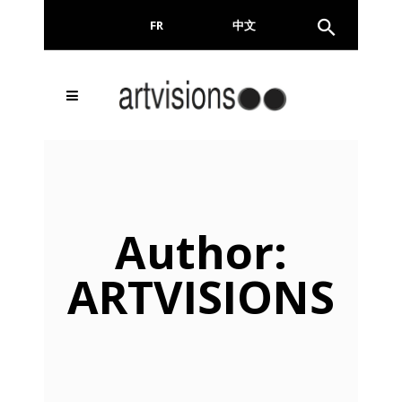
FR
EN
中文
Inscrivez-vous à notre
FERMER
Newsletter !
Email
Author:
ARTVISIONS
En continuant, vous acceptez de nous communiquer
votre adresse email pour l’envoi de la Newsletter. En
aucun cas elle ne sera transmise à un tiers.