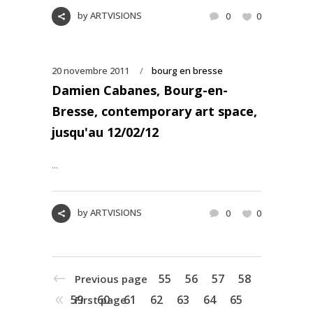
by
ARTVISIONS
0
0
20 novembre 2011
bourg en bresse
Damien Cabanes, Bourg-en-
Bresse, contemporary art space,
jusqu'au 12/02/12
...
by
ARTVISIONS
0
0
55
56
57
58
Previous page
59
60
61
62
63
64
65
First page