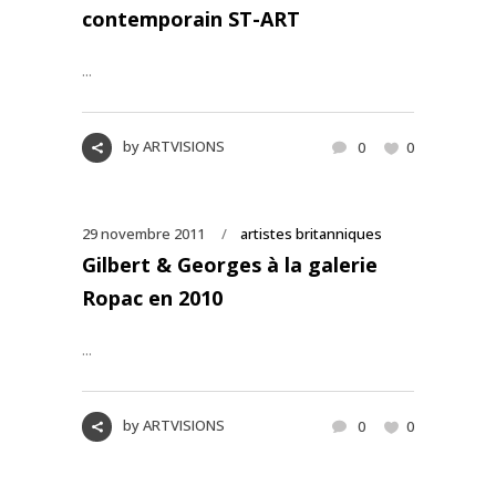
contemporain ST-ART
...
by
ARTVISIONS
0
0
29 novembre 2011
artistes britanniques
Gilbert & Georges à la galerie
Ropac en 2010
...
by
ARTVISIONS
0
0