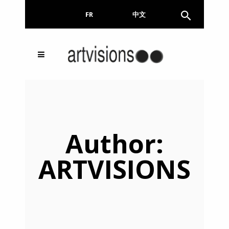
FR
EN
中文
Inscrivez-vous à notre
FERMER
Newsletter !
Email
Author:
ARTVISIONS
En continuant, vous acceptez de nous communiquer
votre adresse email pour l’envoi de la Newsletter. En
aucun cas elle ne sera transmise à un tiers.