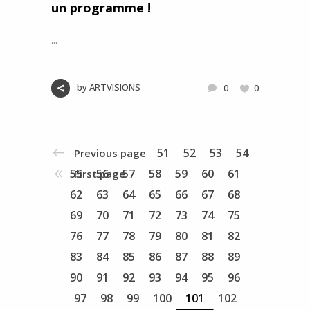
un programme !
...
by
ARTVISIONS
0
0
51
52
53
54
Previous page
55
56
57
58
59
60
61
First page
62
63
64
65
66
67
68
69
70
71
72
73
74
75
76
77
78
79
80
81
82
83
84
85
86
87
88
89
90
91
92
93
94
95
96
97
98
99
100
101
102