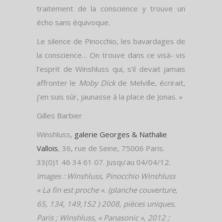
traitement de la conscience y trouve un
écho sans équivoque.
Le silence de Pinocchio, les bavardages de
la conscience… On trouve dans ce visà- vis
l’esprit de Winshluss qui, s’il devait jamais
affronter le
Moby Dick
de Melville, écrirait,
j’en suis sûr, jaunasse à la place de Jonas. »
Gilles Barbier
Winshluss,
galerie Georges & Nathalie
Vallois
, 36, rue de Seine, 75006 Paris.
33(0)1 46 34 61 07. Jusqu’au 04/04/12.
Images : Winshluss,
Pinocchio
Winshluss
« La fin est proche ».
(planche couverture,
65, 134, 149,152 )
2008, pièces uniques.
Paris ; Winshluss, « Panasonic », 2012 ;