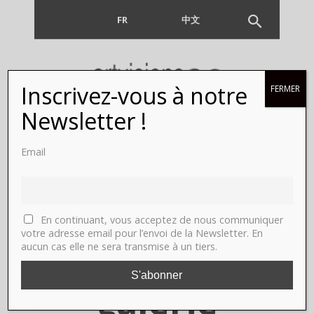
FR
EN
中文
Inscrivez-vous à notre
FERMER
Winshluss,
Newsletter !
L'oeil de
Email
Gilles
Barbier,
En continuant, vous acceptez de nous communiquer
votre adresse email pour l’envoi de la Newsletter. En
aucun cas elle ne sera transmise à un tiers.
Paris,
galerie