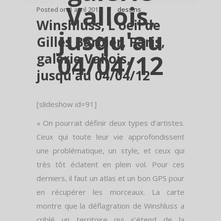
Vallois,
Posted on
1 avril 2012
dessins
Winshluss, L'oeil de
jusqu'au
Gilles Barbier, Paris,
04/04/12
galerie Vallois,
jusqu'au 04/04/12
[slideshow id=91]
« On pourrait définir deux types d’artistes.
Ceux qui toute leur vie approfondissent
une problématique, un style, et ceux qui
très tôt éclatent en plein vol. Pour ces
derniers, il faut un atlas et un bon GPS pour
en récupérer les morceaux. La carte
montre que la déflagration de Winshluss a
criblé un territoire qui s’étend de la