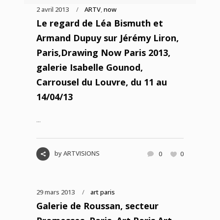
2 avril 2013
ARTV
,
now
Le regard de Léa Bismuth et
Armand Dupuy sur Jérémy Liron,
Paris,Drawing Now Paris 2013,
galerie Isabelle Gounod,
Carrousel du Louvre, du 11 au
14/04/13
...
by
ARTVISIONS
0
0
29 mars 2013
art paris
Galerie de Roussan, secteur