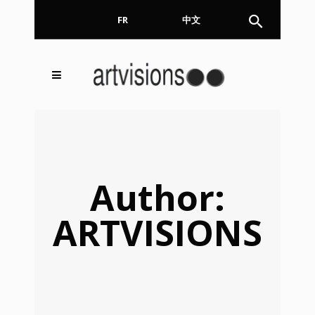
FR
EN
中文
Inscrivez-vous à notre
FERMER
Newsletter !
Email
Author:
ARTVISIONS
En continuant, vous acceptez de nous communiquer
votre adresse email pour l’envoi de la Newsletter. En
aucun cas elle ne sera transmise à un tiers.