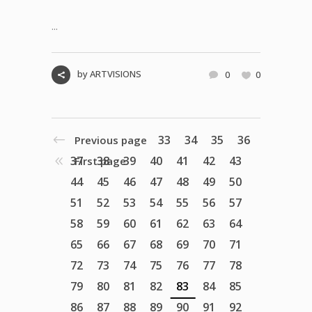
...
by
ARTVISIONS
0
0
33
34
35
36
Previous page
37
38
39
40
41
42
43
First page
44
45
46
47
48
49
50
51
52
53
54
55
56
57
58
59
60
61
62
63
64
65
66
67
68
69
70
71
72
73
74
75
76
77
78
79
80
81
82
83
84
85
86
87
88
89
90
91
92