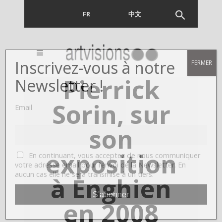
FR
EN
中文
Inscrivez-vous à notre
FERMER
Pierrick
Newsletter !
Sorin, sur
Email
son
exposition
En continuant, vous acceptez de nous communiquer
votre adresse email pour l’envoi de la Newsletter. En
aucun cas elle ne sera transmise à un tiers.
à Enghien
en 2008