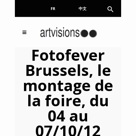
FR
EN
中文
Inscrivez-vous à notre
FERMER
Fotofever
Newsletter !
Brussels, le
Email
montage de
la foire, du
En continuant, vous acceptez de nous communiquer
votre adresse email pour l’envoi de la Newsletter. En
aucun cas elle ne sera transmise à un tiers.
04 au
07/10/12