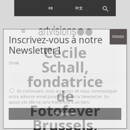
FR
EN
中文
Inscrivez-vous à notre
FERMER
Cécile
Newsletter !
Schall,
Email
fondatrice
de
En continuant, vous acceptez de nous communiquer
votre adresse email pour l’envoi de la Newsletter. En
aucun cas elle ne sera transmise à un tiers.
Fotofever
Brussels,