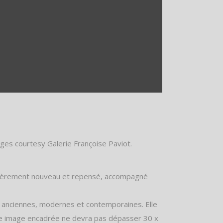
ges courtesy Galerie Françoise Paviot.
entièrement nouveau et repensé, accompagné
 anciennes, modernes et contemporaines. Elle
aque image encadrée ne devra pas dépasser 30 x