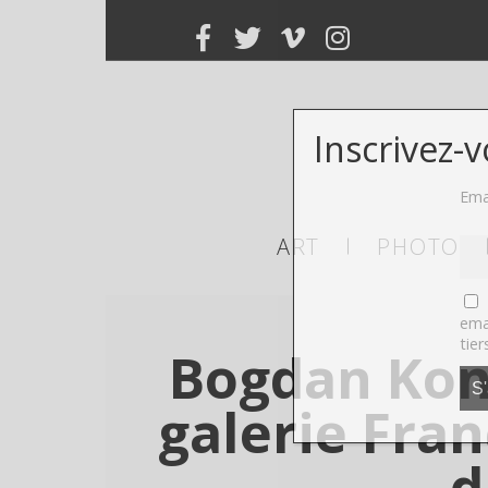
Inscrivez-
Ema
ART
PHOTO
ema
tier
Bogdan Kono
galerie Fran
d