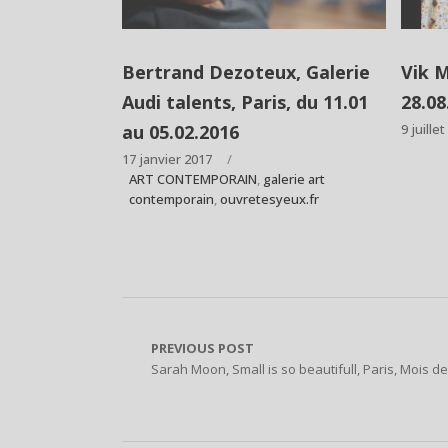
Bertrand Dezoteux, Galerie
Vik M
Audi talents, Paris, du 11.01
28.08
au 05.02.2016
9 juille
17 janvier 2017
ART CONTEMPORAIN
,
galerie art
contemporain
,
ouvretesyeux.fr
PREVIOUS POST
Sarah Moon, Small is so beautifull, Paris, Mois d