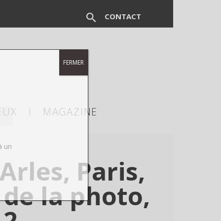
CONTACT
FERMER
EUX
MAGAZINE
à un
rles, Paris,
 de la photo,
12