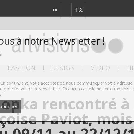
FR
EN
中文
vous à notre Newsletter !
il
FASHION
DESIGN
VIDEO
LI
En continuant, vous acceptez de nous communiquer votre adresse
il pour l’envoi de la Newsletter. En aucun cas elle ne sera transmise 
s.
pka rencontré à A
çoise Paviot, mois
u 09/11 au 22/12/