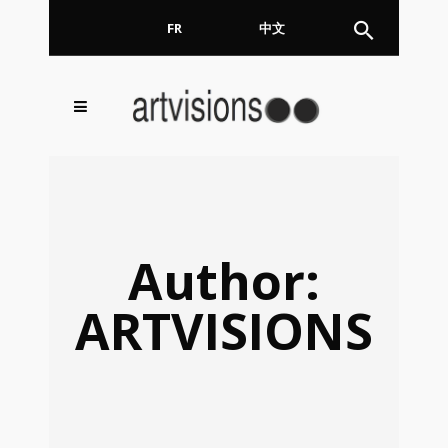
FR
EN
中文
Inscrivez-vous à notre
FERMER
Newsletter !
Email
Author:
ARTVISIONS
En continuant, vous acceptez de nous communiquer
votre adresse email pour l’envoi de la Newsletter. En
aucun cas elle ne sera transmise à un tiers.