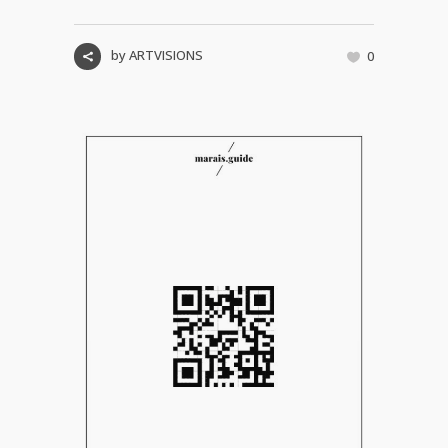
by
ARTVISIONS
0