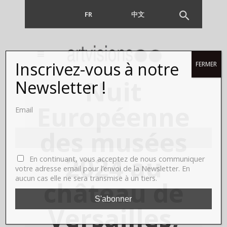
FR
EN
中文
Inscrivez-vous à notre
FERMER
Nuit
Newsletter !
Européenne
Email
des musées
2024 au
En continuant, vous acceptez de nous communiquer
votre adresse email pour l’envoi de la Newsletter. En
aucun cas elle ne sera transmise à un tiers.
château de
Versailles,