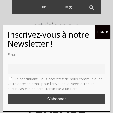
FR
EN
中文
Inscrivez-vous à notre
FERMER
Robert
Newsletter !
Adams,
Email
"l'endroit
où nous
En continuant, vous acceptez de nous communiquer
votre adresse email pour l’envoi de la Newsletter. En
aucun cas elle ne sera transmise à un tiers.
vivons",
Paris, Jeu