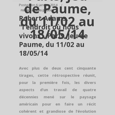
de Paume,
Posted on
6 janvier 2014
robert adams photos
du 11/02 au
Robert Adams,
"l'endroit où nous
18/05/14
vivons", Paris, Jeu de
Paume, du 11/02 au
18/05/14
Avec plus de deux cent cinquante
tirages, cette rétrospective réunit,
pour la première fois, les divers
aspects d’un travail de quatre
décennies mené sur le paysage
américain pour en faire un récit
cohérent et grandiose de l’évolution