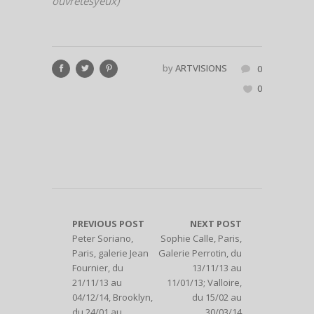
ouvretesyeux)
by
ARTVISIONS
0
0
PREVIOUS POST
NEXT POST
Peter Soriano,
Sophie Calle, Paris,
Paris, galerie Jean
Galerie Perrotin, du
Fournier, du
13/11/13 au
21/11/13 au
11/01/13; Valloire,
04/12/14, Brooklyn,
du 15/02 au
du 24/01 au
30/03/14