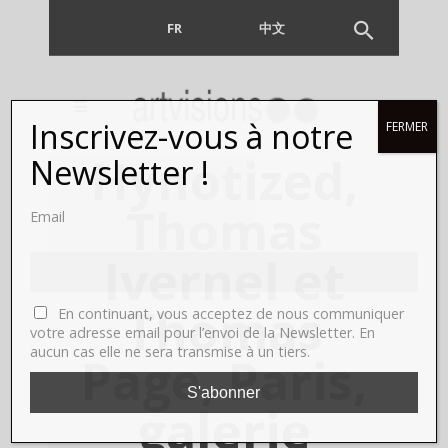
FR
EN
中文
Inscrivez-vous à notre
FERMER
Hynotized,
Newsletter !
Thomas
Email
Ivernel et
Thomas
En continuant, vous acceptez de nous communiquer
votre adresse email pour l’envoi de la Newsletter. En
aucun cas elle ne sera transmise à un tiers.
Page, Paris,
galerie