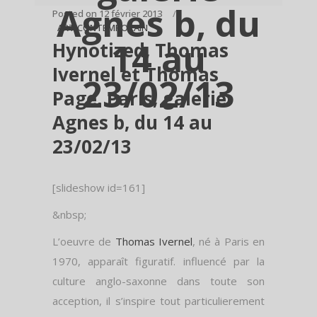
Agnes b, du
Posted on
12 février 2013
ART CONTEMPORAIN
14 au
Hynotized, Thomas
Ivernel et Thomas
23/02/13
Page, Paris, galerie
Agnes b, du 14 au
23/02/13
[slideshow id=161]
&nbsp;
L’oeuvre de
Thomas Ivernel
, né à Paris en
1970, apparaît figuratif. influencé par la
culture anglo-saxonne dans toute son
acception, il s’inspire tout particulierement