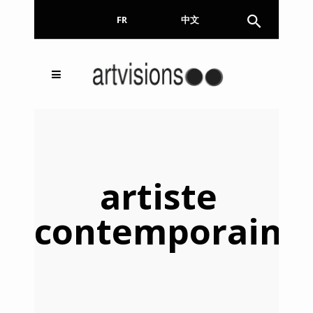
FR
EN
中文
Inscrivez-vous à notre
FERMER
Newsletter !
Email
artiste
contemporain
En continuant, vous acceptez de nous communiquer
votre adresse email pour l’envoi de la Newsletter. En
aucun cas elle ne sera transmise à un tiers.