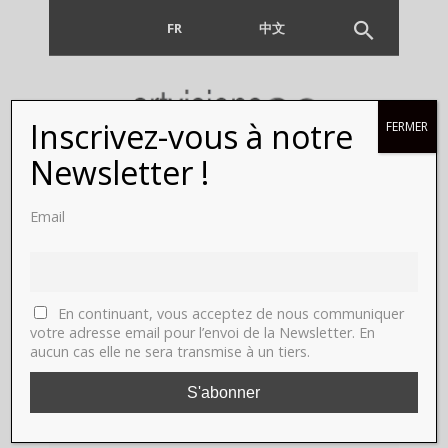
FR
EN
中文
Inscrivez-vous à notre
FERMER
Newsletter !
Email
artiste
contemporain
En continuant, vous acceptez de nous communiquer
votre adresse email pour l’envoi de la Newsletter. En
aucun cas elle ne sera transmise à un tiers.