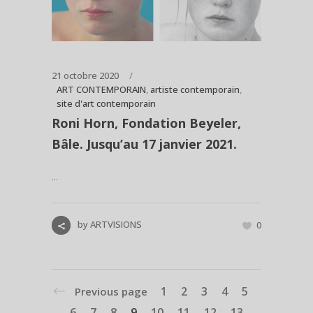
21 octobre 2020
ART CONTEMPORAIN
,
artiste contemporain
,
site d'art contemporain
Roni Horn, Fondation Beyeler,
Bâle. Jusqu’au 17 janvier 2021.
...
by
ARTVISIONS
0
1
2
3
4
5
Previous page
6
7
8
9
10
11
12
13