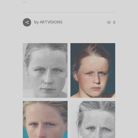
...
by
ARTVISIONS
0