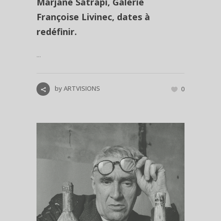
Marjane Satrapi, Galerie
Françoise Livinec, dates à
redéfinir.
...
by
ARTVISIONS
0