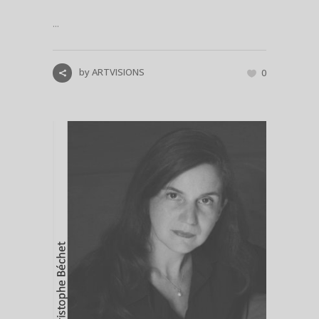
...
by
ARTVISIONS
0