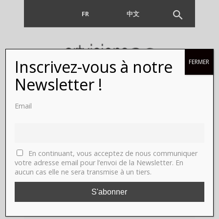
FR
EN
中文
Inscrivez-vous à notre
FERMER
Newsletter !
Email
artiste
contemporain
En continuant, vous acceptez de nous communiquer
votre adresse email pour l’envoi de la Newsletter. En
aucun cas elle ne sera transmise à un tiers.