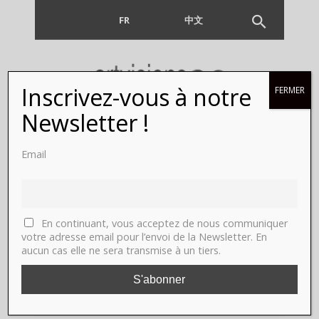
FR
EN
中文
Inscrivez-vous à notre
FERMER
Newsletter !
WhiteWall
Email
présente le
Masterprint
En continuant, vous acceptez de nous communiquer
votre adresse email pour l’envoi de la Newsletter. En
aucun cas elle ne sera transmise à un tiers.
!