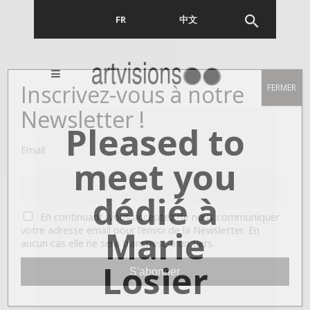
FR
EN
中文
Inscrivez-vous à notre
FERMER
Newsletter !
Pleased to
Email
meet you
dédié à
En continuant, vous acceptez de nous communiquer
Marie
votre adresse email pour l’envoi de la Newsletter. En
aucun cas elle ne sera transmise à un tiers.
Losier