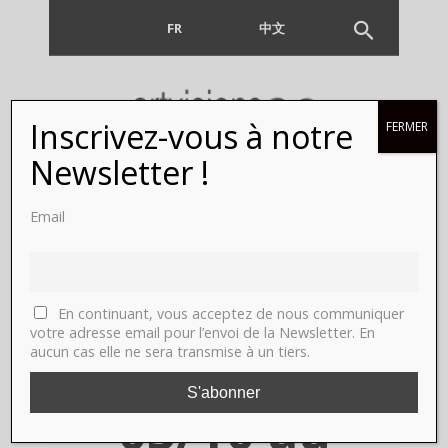
FR
EN
中文
Inscrivez-vous à notre
FERMER
Joey-Tang,
Newsletter !
Paris,
Email
Galerie
Nathalie
En continuant, vous acceptez de nous communiquer
votre adresse email pour l’envoi de la Newsletter. En
aucun cas elle ne sera transmise à un tiers.
Obadia, du
03/10 au