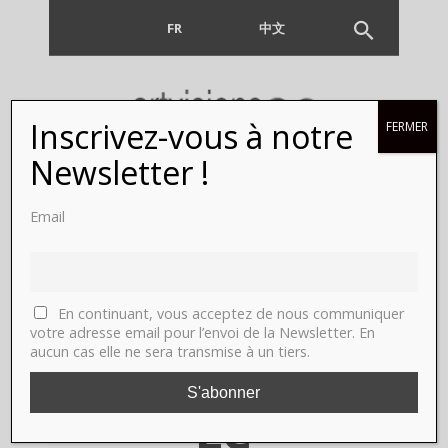
FR
EN
中文
Inscrivez-vous à notre
FERMER
YIA, Paris,
Newsletter !
Le Carreau
Email
du Temple,
galerie Lara
En continuant, vous acceptez de nous communiquer
votre adresse email pour l’envoi de la Newsletter. En
aucun cas elle ne sera transmise à un tiers.
Vincy, Lea
Le