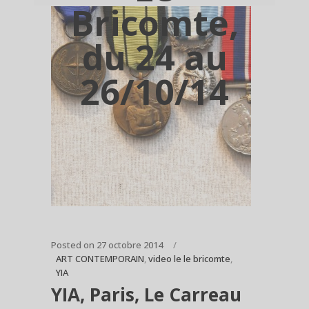
Bricomte,
du 24 au
26/10/14
Posted on
27 octobre 2014
ART CONTEMPORAIN
,
video le le bricomte
,
YIA
YIA, Paris, Le Carreau