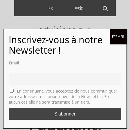
FR
EN
中文
Inscrivez-vous à notre
FERMER
Marlot &
Newsletter !
Chopard,
Email
Paris,
galerie
En continuant, vous acceptez de nous communiquer
votre adresse email pour l’envoi de la Newsletter. En
aucun cas elle ne sera transmise à un tiers.
Jérôme
Pauchant,