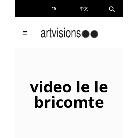
FR
EN
中文
Email
video le le
bricomte
En continuant, vous acceptez de nous communiquer
votre adresse email pour l’envoi de la Newsletter. En
aucun cas elle ne sera transmise à un tiers.