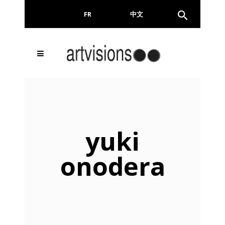
FR
EN
中文
yuki
onodera