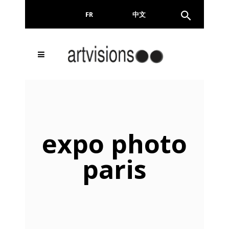
FR
EN
中文
expo photo
paris