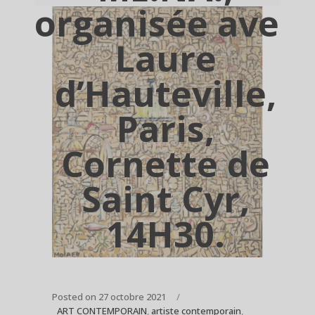
organisée avec
Laure
d’Hauteville,
Paris,
Cornette de
Saint Cyr,
14H30.
Posted on
27 octobre 2021
ART CONTEMPORAIN
,
artiste contemporain
,