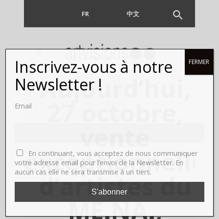
FR
EN
中文
Inscrivez-vous à notre
FERMER
Aujourd’hui,
Newsletter !
27 octobre,
Email
vente
exceptionnelle
En continuant, vous acceptez de nous communiquer
votre adresse email pour l’envoi de la Newsletter. En
aucun cas elle ne sera transmise à un tiers.
d’artistes du
ME.NA.,