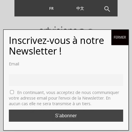
FR
EN
中文
Inscrivez-vous à notre
FERMER
Newsletter !
Roxane
Email
Kisiel, à 26
ans, prix
En continuant, vous acceptez de nous communiquer
Juvénars-
votre adresse email pour l’envoi de la Newsletter. En
aucun cas elle ne sera transmise à un tiers.
IESA