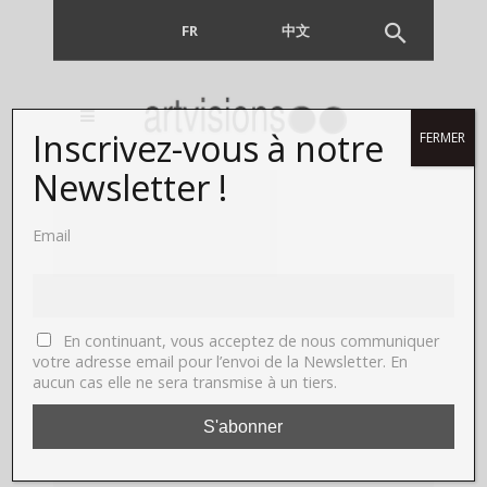
FR
EN
中文
Inscrivez-vous à notre
FERMER
Newsletter !
Email
En continuant, vous acceptez de nous communiquer
votre adresse email pour l’envoi de la Newsletter. En
aucun cas elle ne sera transmise à un tiers.