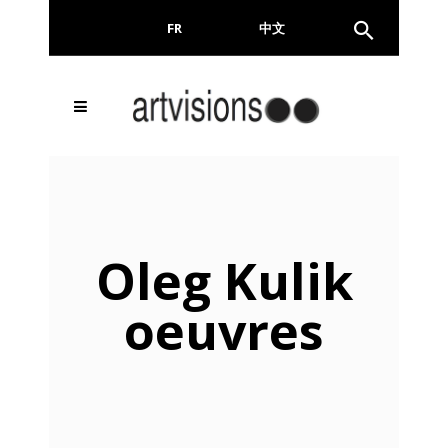
FR
EN
中文
Oleg Kulik
oeuvres