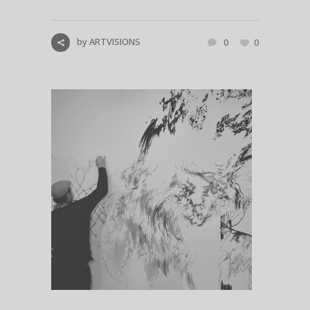
by
ARTVISIONS
0
0