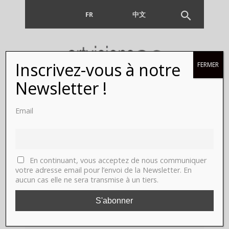
FR
EN
中文
Inscrivez-vous à notre
FERMER
Newsletter !
Email
ART
CONTEMPORAI
En continuant, vous acceptez de nous communiquer
votre adresse email pour l’envoi de la Newsletter. En
aucun cas elle ne sera transmise à un tiers.