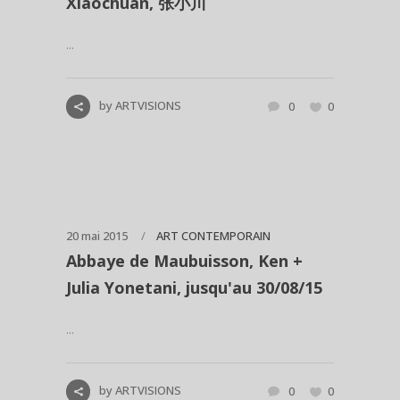
Xiaochuan, 张小川
...
by
ARTVISIONS
0
0
20 mai 2015
ART CONTEMPORAIN
Abbaye de Maubuisson, Ken +
Julia Yonetani, jusqu'au 30/08/15
...
by
ARTVISIONS
0
0